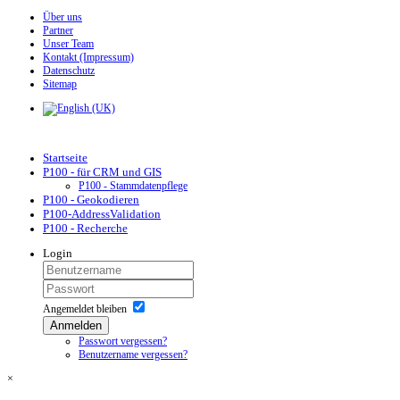
Über uns
Partner
Unser Team
Kontakt (Impressum)
Datenschutz
Sitemap
Startseite
P100 - für CRM und GIS
P100 - Stammdatenpflege
P100 - Geokodieren
P100-AddressValidation
P100 - Recherche
Login
Angemeldet bleiben
Anmelden
Passwort vergessen?
Benutzername vergessen?
×