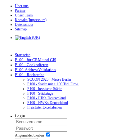
Über uns
Partner
Unser Team
Kontakt (Impressum)
Datenschutz
Sitemap
Startseite
P100 - für CRM und GIS
P100 - Geokodieren
P100-AddressValidation
P100 - Recherche
SCCON 2025 - Messe Berlin
P100 - Städte mit > 100 Tsd. Einw.
P100 - hessische Städte
P100 - Städtetage
P100 - IHKs Deutschland
P100 - HWKs Deutschland
Preisliste: Exceltabellen
Login
Angemeldet bleiben