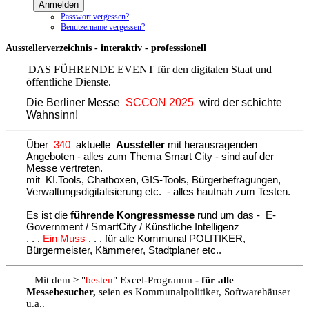
Anmelden
Passwort vergessen?
Benutzername vergessen?
Ausstellerverzeichnis - interaktiv - professsionell
DAS FÜHRENDE EVENT für den digitalen Staat und
öffentliche Dienste.
Die Berliner Messe
SCCON 2025
wird der schichte
Wahnsinn!
Über
340
aktuelle
Aussteller
mit herausragenden
Angeboten - alles zum Thema Smart City - sind auf der
Messe vertreten.
mit KI.Tools, Chatboxen, GIS-Tools, Bürgerbefragungen,
Verwaltungsdigitalisierung etc. - alles hautnah zum Testen.
Es ist die
führende Kongressmesse
rund um das - E-
Government / SmartCity / Künstliche Intelligenz
. . .
Ein Muss
. . .
für alle Kommunal POLITIKER,
Bürgermeister, Kämmerer, Stadtplaner etc..
Mit dem > "
besten
" Excel-Programm
- für alle
Messebesucher,
seien es Kommunalpolitiker, Softwarehäuser
u.a..