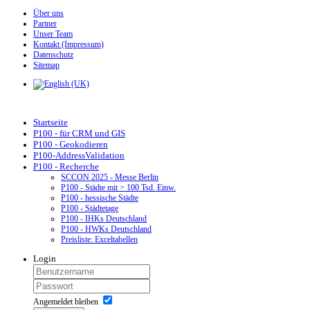
Über uns
Partner
Unser Team
Kontakt (Impressum)
Datenschutz
Sitemap
Startseite
P100 - für CRM und GIS
P100 - Geokodieren
P100-AddressValidation
P100 - Recherche
SCCON 2025 - Messe Berlin
P100 - Städte mit > 100 Tsd. Einw.
P100 - hessische Städte
P100 - Städtetage
P100 - IHKs Deutschland
P100 - HWKs Deutschland
Preisliste: Exceltabellen
Login
Angemeldet bleiben