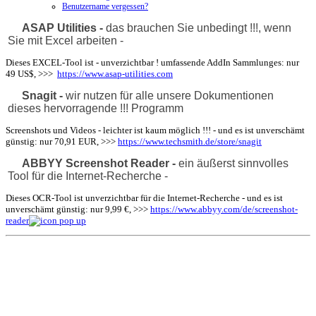
Benutzername vergessen?
ASAP Utilities -
das brauchen Sie unbedingt !!!, wenn
Sie mit Excel arbeiten -
Dieses EXCEL-Tool ist - unverzichtbar ! umfassende AddIn Sammlunges: nur
49 US$, >>>
https://www.asap-utilities.com
Snagit -
wir nutzen für alle unsere Dokumentionen
dieses hervorragende !!! Programm
Screenshots und Videos - leichter ist kaum möglich !!! - und es ist unverschämt
günstig: nur 70,91 EUR, >>>
https://ww
w.techsmith.de/store/snagit
ABBYY Screenshot Reader -
ein äußerst sinnvolles
Tool für die Internet-Recherche
-
Dieses OCR-Tool ist unverzichtbar für die Internet-Recherche - und es ist
unverschämt günstig: nur 9,99 €, >>>
https://www.abbyy.c
om/de/screenshot-
reader