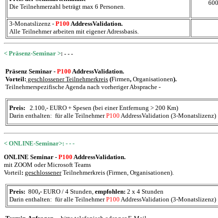
600
Die Teilnehmerzahl beträgt max 6 Personen.
3
-Monatslizenz -
P100
AddressValidation.
Alle Teilnehmer arbeiten mit eigener Adressbasis.
< Präsenz-Seminar >
: - - -
Präsenz Seminar -
P100
AddressValidation.
Vorteil:
geschlossener Teilnehmerkreis
(
Firmen
,
Organisationen
).
Teilnehmerspezifische Agenda nach vorheriger Absprache -
Preis:
2.100,- EURO + Spesen (bei einer Entfernung > 200 Km)
Darin enthalten:
für alle Teilnehmer
P100
AddressValidation (3-Monatslizenz)
< ONLINE-Seminar
>: - - -
ONLINE Seminar -
P100
AddressValidation.
mit ZOOM oder Microsoft Teams
Vorteil
:
geschlossener
Teilnehmerkreis (Firmen, Organisationen).
Preis:
800
,-
EURO
/
4 Stunden,
empfohlen:
2 x 4 Stunden
Darin enthalten:
für alle Teilnehmer
P100
AddressValidation (3-Monatslizenz)