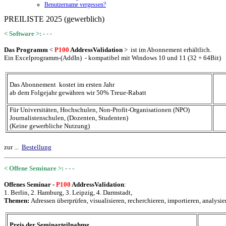
Benutzername vergessen?
PREILISTE 2025 (gewerblich)
< Software >: - - -
Das Programm
<
P100
AddressValidation
> ist im Abonnement erhältlich.
Ein Excelprogramm-(AddIn) - kompatibel mit Windows 10 und 11 (32 + 64Bit)
Das Abonnement kostet im ersten Jahr
8
ab dem Folgejahr gewähren wir 50% Treue-Rabatt
Für Universitäten, Hochschulen, Non-Profit-Organisationen (NPO)
Journalistenschulen,
(Dozenten, Studenten)
(Keine gewerbliche Nutzung)
zur ...
Bestellung
< Offene Seminare >: - - -
Offenes Seminar -
P100
AddressValidation
:
1. Berlin, 2. Hamburg, 3. Leipzig, 4
. Darmstadt,
Themen:
Adressen überprüfen, visualisieren, recherchieren, importieren, analysie
Preis der Seminarteilnahme